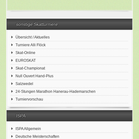
sonstige Skatturniere
Übersicht / Aktuelles
Turniere Alli Flöck
Skat-Online
EUROSKAT
Skat-Championat
Null Ouvert Hand-Plus
Salzwedel
24-Stungen Marathon Hanerau-Hademarschen
Turniervorschau
ISPA
ISPA Allgemein
Deutsche Meisterschaften