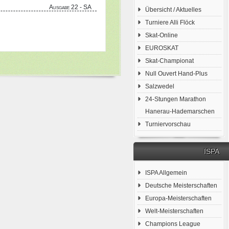
Ausgabe 22 - SA
Übersicht / Aktuelles
Turniere Alli Flöck
Skat-Online
EUROSKAT
Skat-Championat
Null Ouvert Hand-Plus
Salzwedel
24-Stungen Marathon
Hanerau-Hademarschen
Turniervorschau
ISPA
ISPA Allgemein
Deutsche Meisterschaften
Europa-Meisterschaften
Welt-Meisterschaften
Champions League