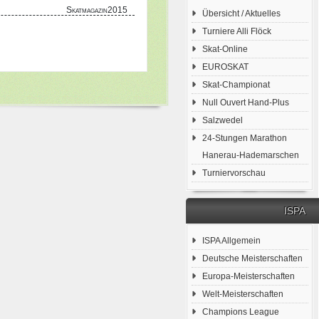
Skatmagazin2015
Übersicht / Aktuelles
Turniere Alli Flöck
Skat-Online
EUROSKAT
Skat-Championat
Null Ouvert Hand-Plus
Salzwedel
24-Stungen Marathon
Hanerau-Hademarschen
Turniervorschau
ISPA
ISPA Allgemein
Deutsche Meisterschaften
Europa-Meisterschaften
Welt-Meisterschaften
Champions League